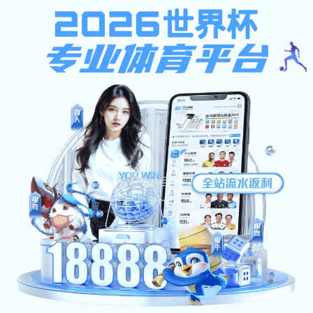
立即注册
世界杯中国官网
官网 ·
权威体育数据平台
世界杯中国官网 OFFICIAL WEBSITE
自2022年创立以来，
世界杯中国官网
致力于为用户提
供包括NBA、英超、欧洲杯、LPL在内的热门赛事直播
与数据服务，广受用户信赖。
立即下载世界杯中国官网APP