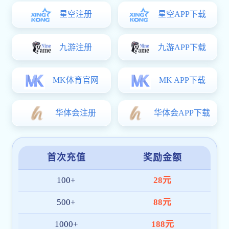
2026-06-20 00:43
47 次阅读
帕夫洛维奇坚定表态欧冠出局不气馁明年
将全力以赴再战荣耀
在刚刚结束的欧冠赛事中，帕夫洛维奇所在的球队遭
遇了意外的出局，这对球迷和球队来说无疑是个巨大
的打击。然而，帕夫洛维奇却在接受采访时坚定表
态，尽管此次失利令人遗憾，但他并不气馁。相反，
他表示将会全力以赴备战明年的比赛，再次追逐荣
耀。这一表态不仅展现了他的坚定信念，也激励了整
个团队。本文将从四个方面详细探讨帕夫洛维奇的坚