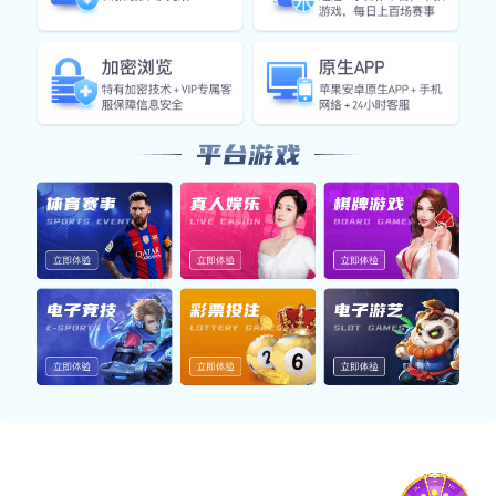
最后，他强调了团结的重要性。在逆境中，团队成员
之间需要互相支持，共同努力，以便在未来取得更好
的成绩。这样的精神不仅激发了队友们的斗志，也增
强了他们重返赛场争取胜利的决心。
2、球队当前面临的挑战
虽然帕夫洛维奇充满信心，但球队当前所面临的一系
列挑战也是不容小觑的。首先是心理上的压力。出局
后的情绪调节对于球员至关重要，他们需要迅速走出
低谷，以便集中精力投入到接下来的比赛中。
其次，从技战术层面来看，球队需要认真分析本次欧
冠失利的原因。教练组和技术团队必须深入研究对
手，以找出自身不足之处，并进行针对性的训练和调