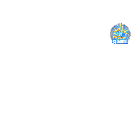
数据合规卓越平台
平台顺利通过 GDPR 与 ISO 多项认证，建立技术安全新标
准。