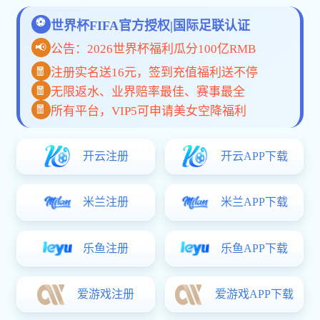
用户协议
1. 接受条款
用户在注册、登录或使用世界杯中国官网平台服务时，即表示已
阅读、理解并同意遵守本协议所有内容。
2. 账户规则
用户须提供真实有效资料注册账户，并对账户操作行为负责，包
括浏览、互动及数据使用。
3. 服务内容
平台提供世界杯体育官方网站_世界杯(中国)相关内容服务，包括
赛事动态、数据查询、图文资讯等，服务范围会随平台更新适时
调整。