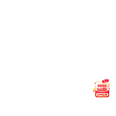
用户满意度大奖
世界杯体育官方网站_世界杯(中国) 用户活跃度与续访率连续
三年领先，综合评分稳定保持高位。
世界杯中国官网 · 版本更新历史归档
我们记录每次进步，只为更稳定的赛事观看与数据服务。
2025 年