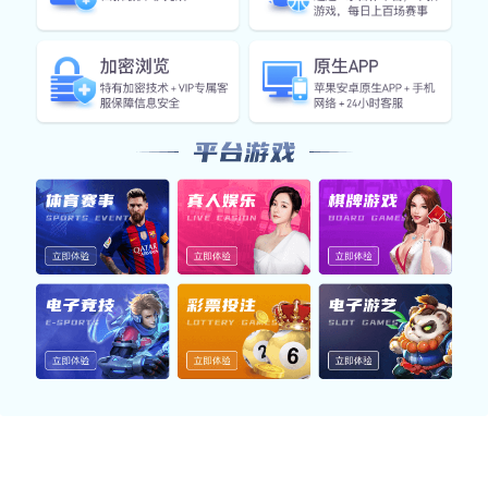
世界杯中国官网 在多个国际赛事科技平台评比中脱颖而出，
持续提升安全性与观赛体验。
亚洲体育服务平台大奖
2022 年度综合类数字体育平台荣誉奖项，肯定平台服务能
力。