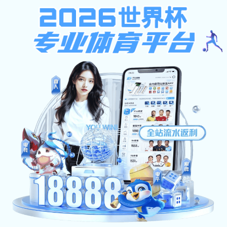
立即注册
世界杯中国官网
官网 ·
权威体育数据平台
世界杯中国官网 OFFICIAL WEBSITE
自2022年创立以来，
世界杯中国官网
致力于为用户提
供包括NBA、英超、欧洲杯、LPL在内的热门赛事直播
与数据服务，广受用户信赖。
立即下载世界杯中国官网APP