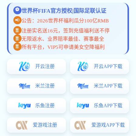
首页
/
体育动态
/ 正文