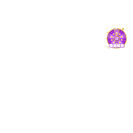
的几率。这种需求促使他们积极寻求与他相关的交易
机会。
与此同时，一些核心球员因伤缺席或状态下滑，也进
一步加剧了各队对增强侧翼位置实力的迫切性。此
时，引入一名如卡梅隆·约翰逊这样的全能型小前锋，
无疑是解决问题的重要策略之一。
3、交易市场动态分析
目前NBA联盟内关于卡梅隆·约翰逊交易机会的信息逐
渐增多，这表明市场对于他的认可度正在上升。一些
专家认为，如果能够找到合适交易方案，他极有可能
在即将到来的转会期内被送走。而这种动态无疑吸引
了众多争冠球队密切关注。
值得注意的是，在当前经济环境下，各队预算限制与