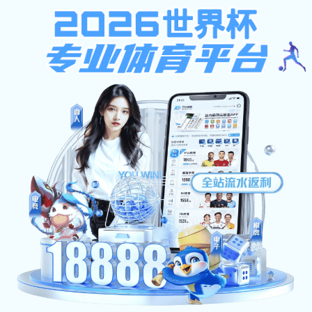
立即注册
世界杯中国官网
官网 ·
权威体育数据平台
世界杯中国官网 OFFICIAL WEBSITE
自2022年创立以来，
世界杯中国官网
致力于为用户提
供包括NBA、英超、欧洲杯、LPL在内的热门赛事直播
与数据服务，广受用户信赖。
立即下载世界杯中国官网APP