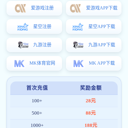
2026-07-03 14:24
63 次阅读
多支争冠球队积极寻求卡梅隆约翰逊交易
机会引发关注
在当今NBA联盟中，卡梅隆·约翰逊的交易潜力正引发
多支争冠球队的高度关注。作为一名出色的小前锋，
约翰逊不仅具备优异的得分能力，还能在防守端为球
队提供保障。他的表现使得一些争冠球队希望通过交
易增强自己的阵容，以提升竞争力。本文将从四个方
面，对这一现象进行深入分析，包括卡梅隆·约翰逊的
个人能力、球队需求、交易市场动态以及可能的影响