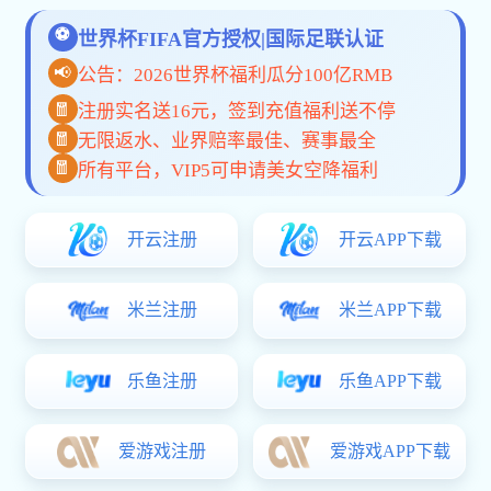
首页
/
体育动态
/ 正文