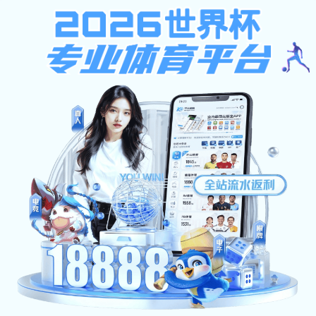
立即注册
世界杯中国官网
官网 ·
权威体育数据平台
世界杯中国官网 OFFICIAL WEBSITE
自2022年创立以来，
世界杯中国官网
致力于为用户提
供包括NBA、英超、欧洲杯、LPL在内的热门赛事直播
与数据服务，广受用户信赖。
立即下载世界杯中国官网APP